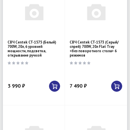
СВЧ Centek CT-1575 (Белый)
СВЧ Centek CT-1573 (Серый/
700W, 20л, 6 уровней
спрей) 700W, 20л Flat Tray
мощности, подсветка,
<без поворотного стола> 6
открывание ручкой
режимов
3 990 ₽
7 490 ₽