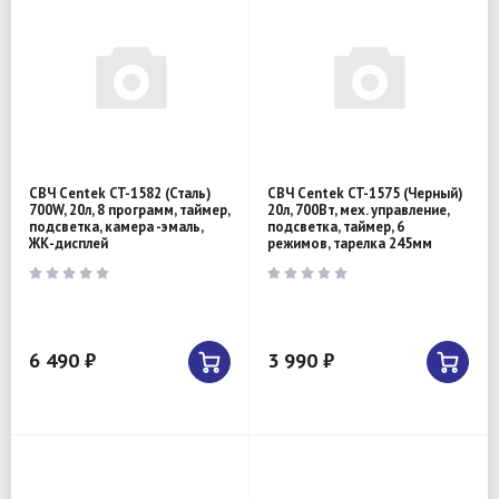
СВЧ Centek CT-1582 (Сталь)
СВЧ Centek CT-1575 (Черный)
700W, 20л, 8 программ, таймер,
20л, 700Вт, мех. управление,
подсветка, камера -эмаль,
подсветка, таймер, 6
ЖК-дисплей
режимов, тарелка 245мм
6 490 ₽
3 990 ₽