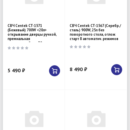
СВЧ Centek CT-1571
СВЧ Centek CT-1567 (Серебр./
(Бежевый) 700W <20л>
сталь) 900W, 25л без
открывание дверцы ручкой,
поворотного стола, отлож
премиальная
старт 8 автоматич. режимов
упаковка,таймер 30 мин
8 490 ₽
5 490 ₽