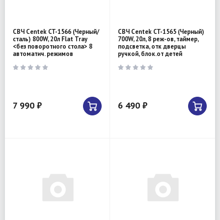
СВЧ Centek CT-1566 (Черный/
СВЧ Centek CT-1565 (Черный)
сталь) 800W, 20л Flat Tray
700W, 20л, 8 реж-ов, таймер,
<без поворотного стола> 8
подсветка, отк дверцы
автоматич. режимов
ручкой, блок.от детей
7 990 ₽
6 490 ₽