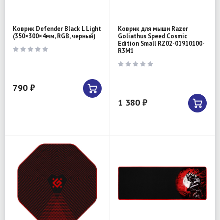
Коврик Defender Black L Light
Коврик для мыши Razer
(350×300×4мм, RGB, черный)
Goliathus Speed Cosmic
Edition Small RZ02-01910100-
R3M1
790 ₽
1 380 ₽