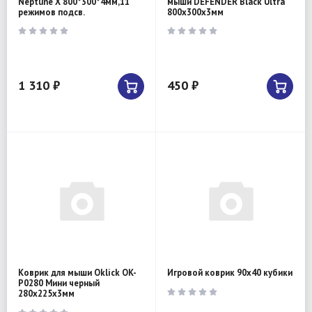
Neptune X 800*300*4мм,11
мыши DEFENDER Black Ultra
режимов подсв.
800х300х3мм
1 310 ₽
450 ₽
Коврик для мыши Oklick OK-
Игровой коврик 90х40 кубики
P0280 Мини черный
280x225x3мм