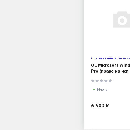
Операционные систем
ОС Microsoft Win
Pro (право на исп.
OEM Наклейка (MS
Много
6 500 ₽