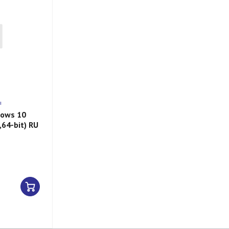
ы
dows 10
,64-bit) RU
I)