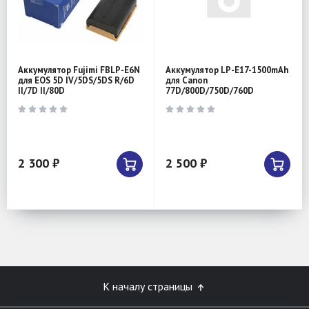
Аккумулятор Fujimi FBLP-E6N
Аккумулятор LP-E17-1500mAh
для EOS 5D IV/5DS/5DS R/6D
для Canon
II/7D II/80D
77D/800D/750D/760D
2 300 ₽
2 500 ₽
К началу страницы