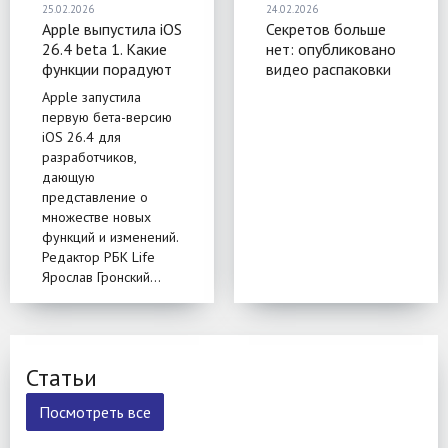
25.02.2026
24.02.2026
Apple выпустила iOS
Секретов больше
26.4 beta 1. Какие
нет: опубликовано
функции порадуют
видео распаковки
владельцев iPhone.
Samsung Galaxy S26
Apple запустила
ОС доступна для
Ultra — блогер
первую бета-версию
разработчиков, а
раскрыл все
iOS 26.4 для
общая версия
особенности
разработчиков,
выйдет через пару
смартфона
дающую
недель
представление о
множестве новых
функций и изменений.
Редактор РБК Life
Ярослав Гронский...
Статьи
Посмотреть все