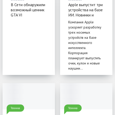
В Сети обнаружили
Apple выпустит три
возможный ценник
устройства на базе
GTA VI
ИИ. Новинки и
инсайды. Первое из
Компания Apple
них может выйти
ускоряет разработку
уже 2026 году
трех носимых
устройств на базе
искусственного
интеллекта.
Корпорация
планирует выпустить
очки, кулон и новые
наушни...
Техника
Техника