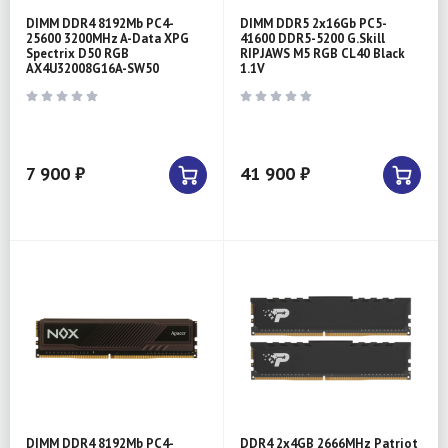
DIMM DDR4 8192Mb PC4-
DIMM DDR5 2x16Gb PC5-
25600 3200MHz A-Data XPG
41600 DDR5-5200 G.Skill
Spectrix D50 RGB
RIPJAWS M5 RGB CL40 Black
AX4U32008G16A-SW50
1.1V
7 900 ₽
41 900 ₽
DIMM DDR4 8192Mb PC4-
DDR4 2x4GB 2666MHz Patriot