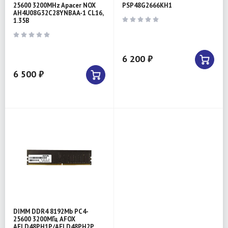
25600 3200MHz Apacer NOX
PSP48G2666KH1
AH4U08G32C28YNBAA-1 CL16,
1.35B
6 200 ₽
6 500 ₽
DIMM DDR4 8192Mb PC4-
25600 3200МГц AFOX
AFLD48PH1P/AFLD48PH2P