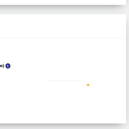
аж)
1