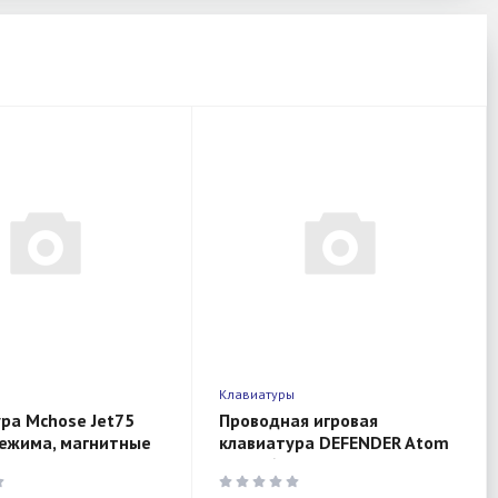
ы
Клавиатуры
ра Mchose Jet75
Проводная игровая
режима, магнитные
клавиатура DEFENDER Atom
ailh Magnetic God,
HB-546
pographic)
RU,черный,104+FN,1.8м