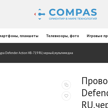
мартфоны, планшеты
Телевизоры, фото
Игровые пр
ра Defender Action HB-719 RU,черный,мультимедиа
Прово
Defen
RU,че