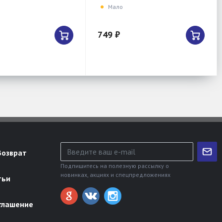
Мало
749 ₽
Возврат
Подпишитесь на полезную рассылку о
новинках, акциях и спецпредложениях
тьи
глашение