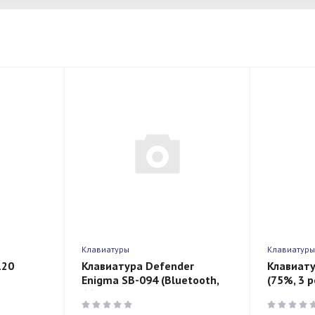
Клавиатуры
Клавиатур
120
Клавиатура Defender
Клавиату
Enigma SB-094 (Bluetooth,
(75%, 3 
66 клавиш, черный)
свитчи K
/черный)
Black To