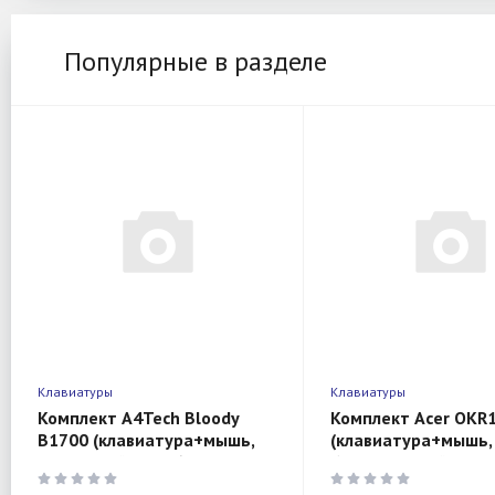
Популярные в разделе
Клавиатуры
Клавиатуры
Комплект A4Tech Bloody
Комплект Acer OKR
B1700 (клавиатура+мышь,
(клавиатура+мышь,
проводной, USB, 6000 dpi,
беспроводной, USB,
черный)
Multimedia, черный