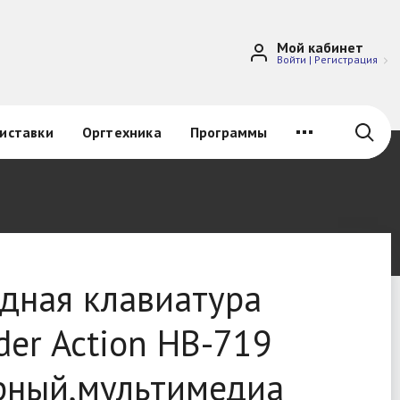
Мой кабинет
Войти
|
Регистрация
иставки
Оргтехника
Программы
дная клавиатура
der Action HB-719
рный,мультимедиа