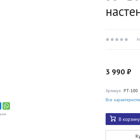
насте
Н
3 990 ₽
Артикул:
PT-100
Все характеристи
зьям
В корзину
Ку