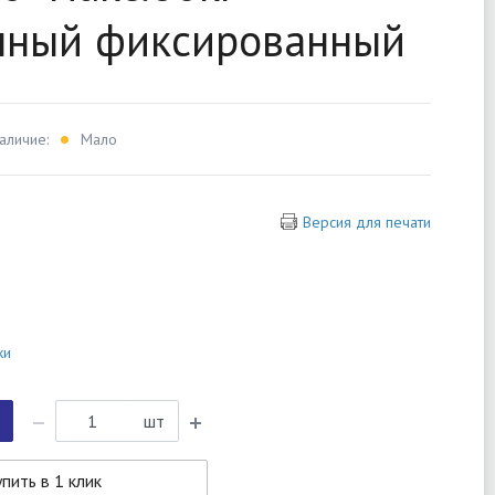
нный фиксированный
аличие:
Мало
Версия для печати
ки
шт
пить в 1 клик