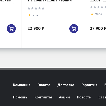
черный
2.1 104Вт+116Вт черный
120Вт+2
астенный
JBLSB170BLK(UK/CN/AS
й и н
Мало
Мало
22 900 ₽
27 900 
Компания
Оплата
Доставка
Гарантия
Помощь
Контакты
Акции
Новости
Ста