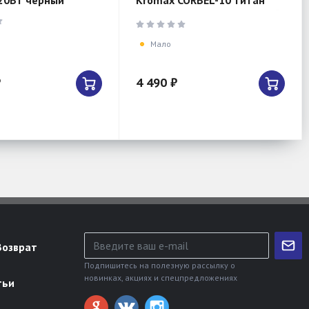
20Вт черный
Kromax CORBEL-10 титан
32"-75" макс.45кг настенный
поворот и наклон 90594
Мало
₽
4 490 ₽
Возврат
Подпишитесь на полезную рассылку о
новинках, акциях и спецпредложениях
тьи