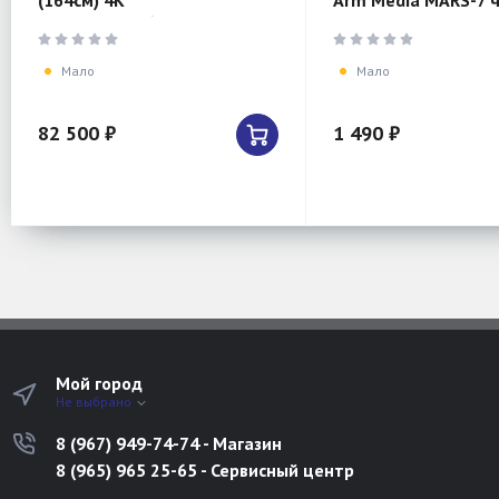
(164см) 4K
Arm Media MARS-7 
UHD,3840x2160,OLED,120Hz
20"-43" макс.25кг н
Googl TV
поворотновыдвижно
Мало
Мало
82 500 ₽
1 490 ₽
Мой город
Не выбрано
8 (967) 949-74-74 - Магазин
8 (965) 965 25-65 - Сервисный центр