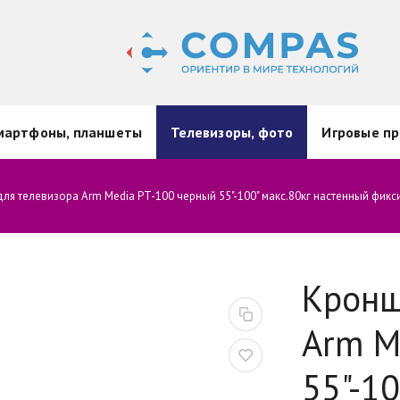
мартфоны, планшеты
Телевизоры, фото
Игровые пр
ля телевизора Arm Media PT-100 черный 55"-100" макс.80кг настенный фик
Кронш
Arm M
55"-10