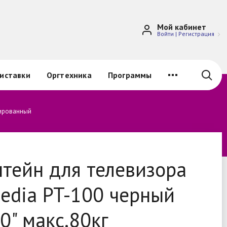
Мой кабинет
Войти
|
Регистрация
иставки
Оргтехника
Программы
сированный
тейн для телевизора
edia PT-100 черный
0" макс.80кг