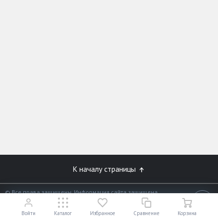
К началу страницы
© Все права защищены. Информация сайта защищена
законом об авторских правах.
18+
Разработано в
«АЛЬФА Системс»
Войти
Каталог
Избранное
Сравнение
Корзина