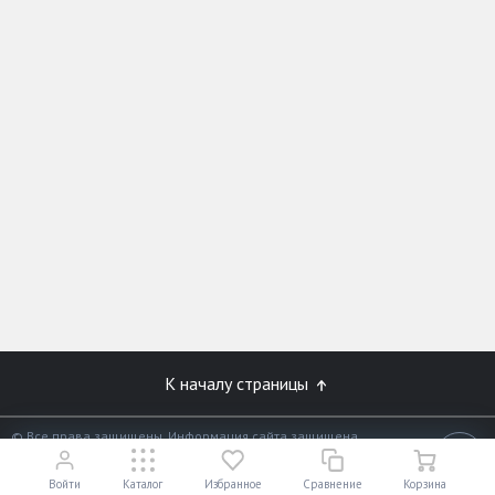
К началу страницы
© Все права защищены. Информация сайта защищена
законом об авторских правах.
18+
Разработано в
«АЛЬФА Системс»
Войти
Каталог
Избранное
Сравнение
Корзина