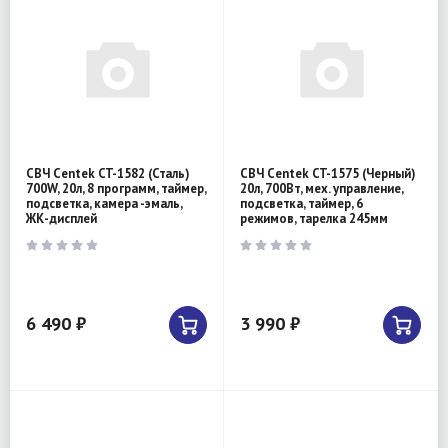
СВЧ Centek CT-1582 (Сталь)
СВЧ Centek CT-1575 (Черный)
700W, 20л, 8 программ, таймер,
20л, 700Вт, мех. управление,
подсветка, камера -эмаль,
подсветка, таймер, 6
ЖК-дисплей
режимов, тарелка 245мм
6 490 ₽
3 990 ₽