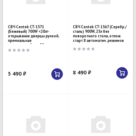
СВЧ Centek CT-1571
СВЧ Centek CT-1567 (Серебр./
(Бежевый) 700W <20л>
сталь) 900W, 25л без
открывание дверцы ручкой,
поворотного стола, отлож
премиальная
старт 8 автоматич. режимов
упаковка,таймер 30 мин
8 490 ₽
5 490 ₽