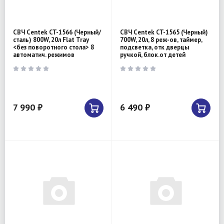
СВЧ Centek CT-1566 (Черный/
СВЧ Centek CT-1565 (Черный)
сталь) 800W, 20л Flat Tray
700W, 20л, 8 реж-ов, таймер,
<без поворотного стола> 8
подсветка, отк дверцы
автоматич. режимов
ручкой, блок.от детей
7 990 ₽
6 490 ₽