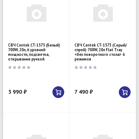
СВЧ Centek CT-1575 (Белый)
СВЧ Centek CT-1573 (Серый/
700W, 20л, 6 уровней
спрей) 700W, 20л Flat Tray
мощности, подсветка,
<без поворотного стола> 6
открывание ручкой
режимов
3 990 ₽
7 490 ₽