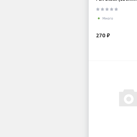
frgb, 3pin)
Много
270 ₽