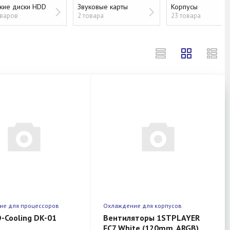
кие диски HDD
Звуковые карты
Корпусы
оваров
2 товара
23 товара
ие для процессоров
Охлаждение для корпусов
D-Cooling DK-01
Вентиляторы 1STPLAYER
FC7 White (120mm, ARGB)