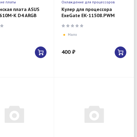
ие платы
Охлаждение для процессоров
нская плата ASUS
Кулер для процессора
610M-K D4 ARGB
ExeGate EK-11508.PWM
0, H610, DDR4,
LGA1150/1151/1155/1156/1200
RGB)
(TDP 75W, 4pin, 1200-2600
об/м
Мало
400 ₽