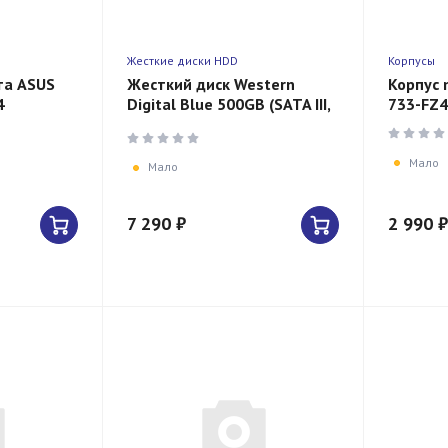
Жесткие диски HDD
Корпусы
та ASUS
Жесткий диск Western
Корпус 
4
Digital Blue 500GB (SATA III,
733-FZ4
60,
3.5", 7200rpm, 32MB)
5G LAN)
Мало
Мало
7 290 ₽
2 990 ₽