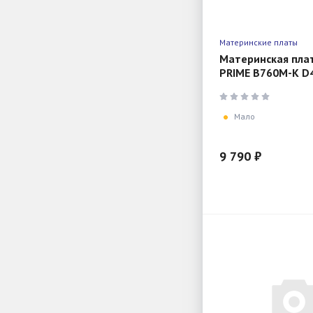
Материнские платы
Материнская пла
PRIME B760M-K D
(LGA1700, Intel B7
2xDDR4, mATX, 2.
Мало
9 790 ₽