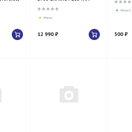
(LGA1700, B760, 4×DDR5, Wi-
Fi, BT, ATX)
Много
Мало
12 990 ₽
500 ₽