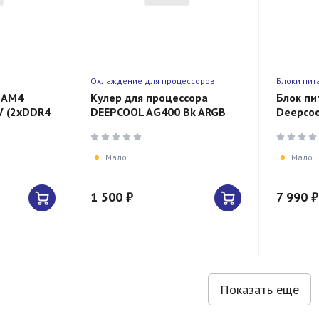
Охлаждение для процессоров
Блоки пит
 AM4
Кулер для процессора
Блок пи
V (2xDDR4
DEEPCOOL AG400 Bk ARGB
Deepco
.1) GbLAN
Soc-
PQ750G 
AM5/AM4/1151/1200/1700
(20+4pi
(TDP 220W,Fan 120mm)
6xSATA 
Мало
Мало
1 500 ₽
7 990 ₽
Показать ещё