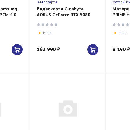
Видеокарты
Материнск
Samsung
Видеокарта Gigabyte
Матери
PCIe 4.0
AORUS GeForce RTX 5080
PRIME H
e, R/W
MASTER ICE 16G (16GB, RTX
(LGA170
5080, GDDR7, белая)
mATX, A
Мало
Мало
162 990 ₽
8 190 ₽