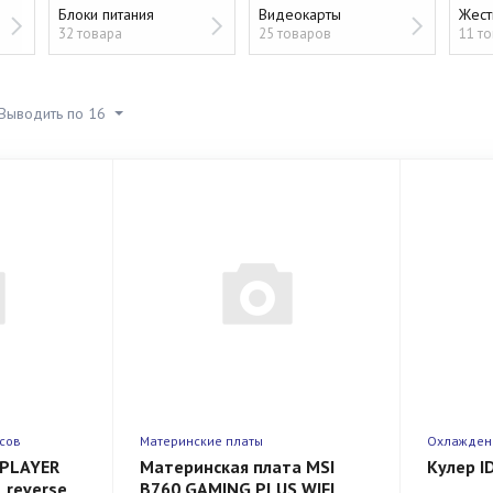
Блоки питания
Видеокарты
Жест
32 товара
25 товаров
11 т
Выводить по 16
сов
Материнские платы
Охлажден
TPLAYER
Материнская плата MSI
Кулер I
 reverse,
B760 GAMING PLUS WIFI