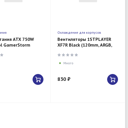
ания
Охлаждение для корпусов
тания ATX 750W
Вентиляторы 1STPLAYER
ol GamerStorm
XF7R Black (120mm, ARGB,
Gen.5 80+ gold
Reverse)
n) APFC 120mm fan
Cab
Много
830 ₽