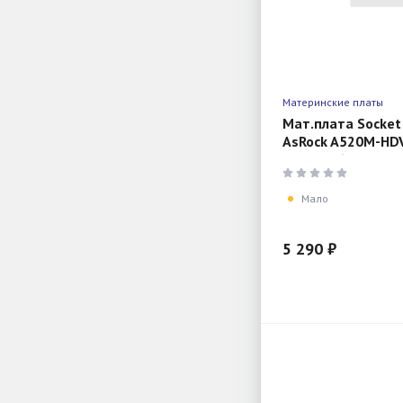
Материнские платы
Мат.плата Socket
AsRock A520M-HD
mATX AC`97 8ch(7
R+VGA+
Мало
5 290 ₽