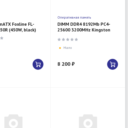
Оперативная память
mATX Foxline FL-
DIMM DDR4 8192Mb PC4-
50R (450W, black)
25600 3200MHz Kingston
FURY Renegade RGB
Мало
8 200 ₽