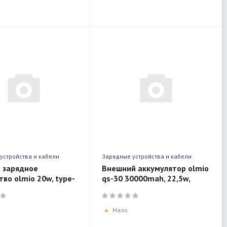
устройства и кабели
Зарядные устройства и кабели
 зарядное
Внешний аккумулятор olmio
тво olmio 20w, type-
qs-30 30000mah, 22,5w,
 white
dark-grey
Мало