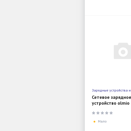
Зарядные устройства и
Сетевое зарядно
устройство olmio 
c + usb, white
Мало