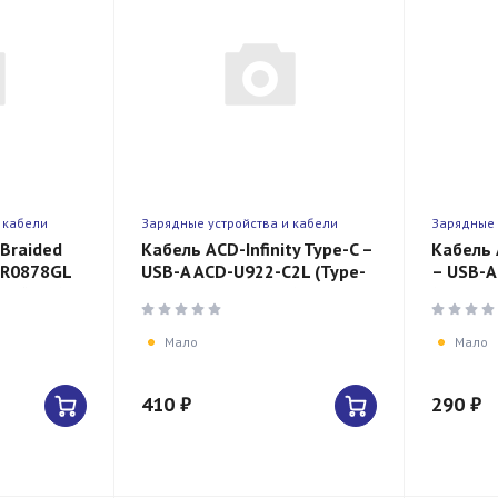
 кабели
Зарядные устройства и кабели
Зарядные 
 Braided
Кабель ACD-Infinity Type-C –
Кабель 
HR0878GL
USB-A ACD-U922-C2L (Type-
– USB-A
 нейлон)
C, USB-A, 1.2м, TPE)
(Lightni
нейлон)
Мало
Мало
410 ₽
290 ₽