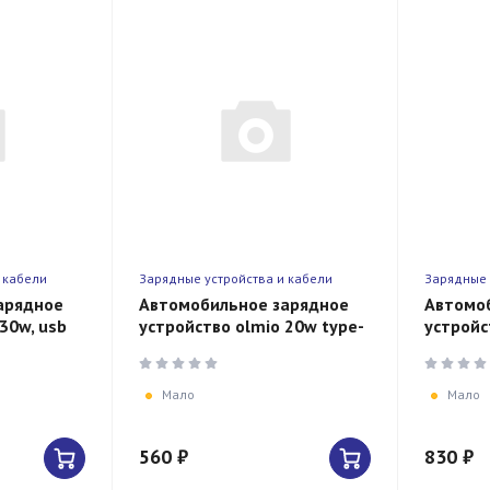
 кабели
Зарядные устройства и кабели
Зарядные 
арядное
Автомобильное зарядное
Автомо
30w, usb
устройство olmio 20w type-
устройс
c + usb
c + usb
Мало
Мало
560 ₽
830 ₽