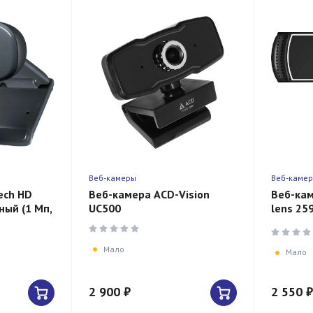
Веб-камеры
Веб-каме
ech HD
Веб-камера ACD-Vision
Веб-кам
ый (1 Мп,
UC500
lens 25
)
автофок
Мало
Мало
2 900 ₽
2 550 ₽