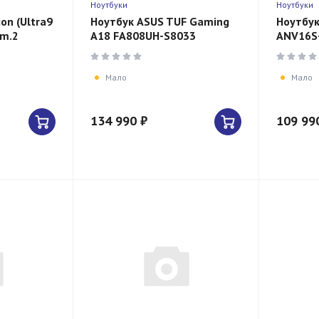
Ноутбуки
Ноутбуки
ion (Ultra9
Ноутбук ASUS TUF Gaming
Ноутбук
m.2
A18 FA808UH-S8033
ANV16S
00W)
Мало
Мало
134 990 ₽
109 99