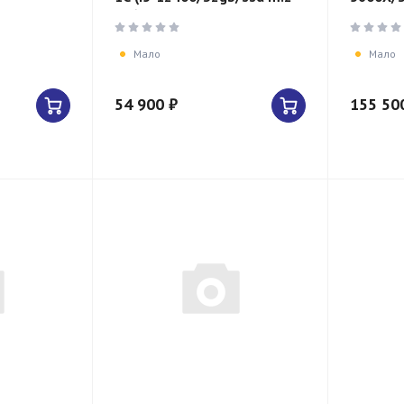
256Gb/HDD 1TB/HDD
M.2/RT
1TB/450W)
Мало
Мало
54 900 ₽
155 50