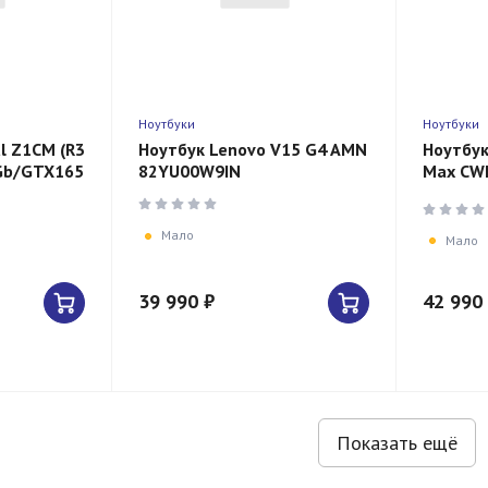
Ноутбуки
Ноутбуки
l Z1CM (R3
Ноутбук Lenovo V15 G4 AMN
Ноутбук
Gb/GTX1650/600W)
82YU00W9IN
Max CWI
571N5N
Мало
Мало
39 990 ₽
42 990
Показать ещё