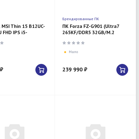
Брендированные ПК
 MSI Thin 15 B12UC-
ПК Forza FZ-G901 (Ultra7
 FHD IPS i5-
265KF/DDR5 32GB/M.2
/16Gb/512Gb PCI
1Tb/RTX5070TI/850W)
X 3050-4Gb
Мало
 ₽
239 990 ₽