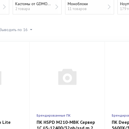
Кастомы от GDMODS
Моноблоки
2 товара
11 товаров
179 
Выводить по 16
Брендированные ПК
Брендиро
 Lite
ПК HSPD M210-MBK Сервер
ПК Deep
1С (i5-12400/32gb/ssd m.2
5600X/