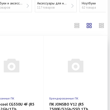
Ноутбуки и аксессуары
Аксессуары для ноутбуков
Ноутбуки
товаров
117 товаров
62 товара
ванные ПК
Брендированные ПК
cool CG530U 4F (R5
ПК JONSBO V12 (R5
32Gb/1Tb
7500F/32Gb/SSD 1Tb