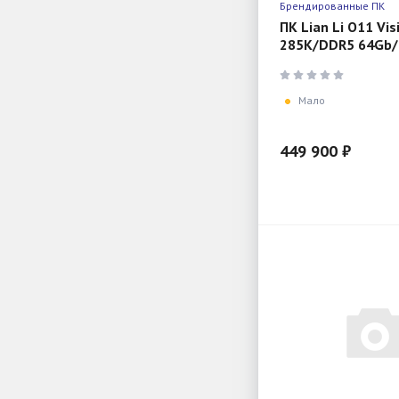
Брендированные ПК
ПК Lian Li O11 Vis
285K/DDR5 64Gb/
2Tb/RTX 5080/12
Мало
449 900 ₽