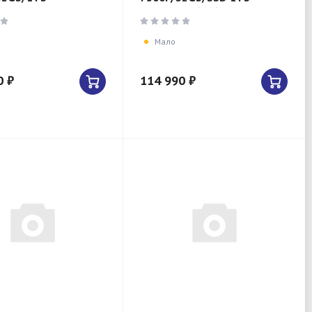
X5070/700W)
M.2/RTX5060/650W)
Мало
0 ₽
114 990 ₽