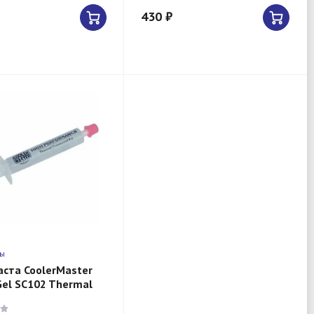
430 ₽
ты
ста CoolerMaster
el SC102 Thermal
d kit "High
ance"