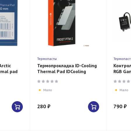
Термопасты
Термопас
rctic
Термопрокладка ID-Cooling
Контрол
ermal pad
Thermal Pad IDCooling
RGB Ga
m TP-3
FROST PTM-2 /
4Pin с 
40*40*0.2mm 2pcs/blister
Мало
Мало
280 ₽
790 ₽