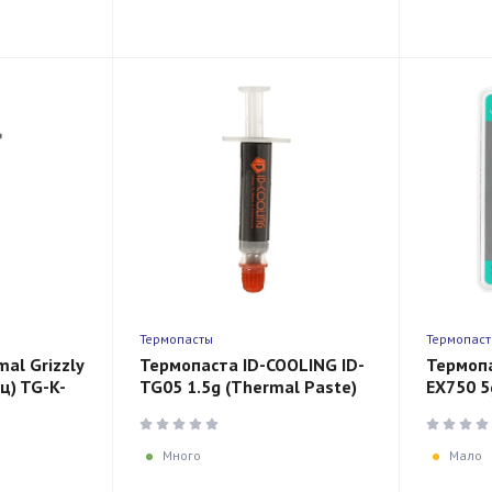
Термопасты
Термопас
al Grizzly
Термопаста ID-COOLING ID-
Термоп
ц) TG-K-
TG05 1.5g (Thermal Paste)
EX750 5g
Bulk
Card
Много
Мало