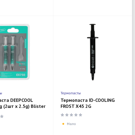
ты
Термопасты
аста DEEPCOOL
Термопаста ID-COOLING
 (2шт x 2.5g) Blister
FROST X45 2G
Мало