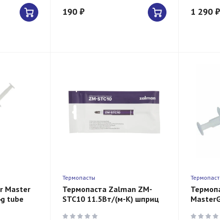
190 ₽
1 290 ₽
Термопасты
Термопас
r Master
Термопаста Zalman ZM-
Термопа
4g tube
STC10 11.5Вт/(м-К) шприц
MasterG
2гр.
Compoun
Perform