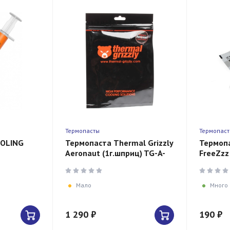
Термопасты
Термопас
OOLING
Термопаста Thermal Grizzly
Термоп
Aeronaut (1г.шприц) TG-A-
FreeZzz
015-RS-RU (HARD)
радиато
Мало
Много
1 290 ₽
190 ₽