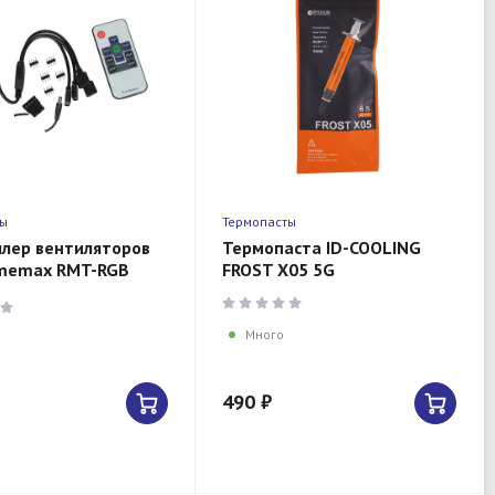
ты
Термопасты
лер вентиляторов
Термопаста ID-COOLING
memax RMT-RGB
FROST X05 5G
пультом
Много
490 ₽