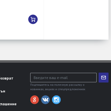
Возврат
Подпишитесь на полезную рассылку о
новинках, акциях и спецпредложениях
тьи
глашение