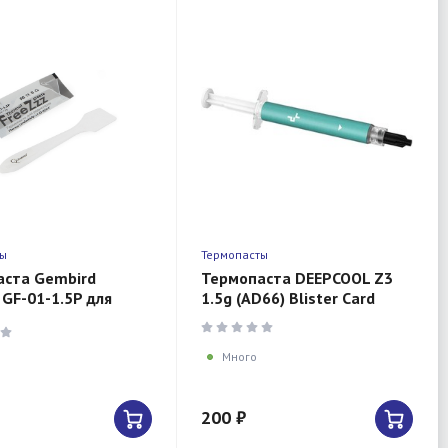
ты
Термопасты
аста Gembird
Термопаста DEEPCOOL Z3
 GF-01-1.5P для
1.5g (AD66) Blister Card
ров, 1,5гр, пакет
Много
200 ₽