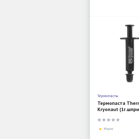
Термопасты
Термопаста Therm
Kryonaut (1г.шпри
001-RS-RU
Мало