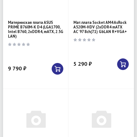
Материнская плата ASUS
Мат.плата Socket AM4 AsRock
PRIME B760M-K D4 (LGA1700,
A520M-HDV (2xDDR4 mATX
Intel B760, 2xDDR4, mATX, 2.5G
AC`97 8ch(7.1) GbLAN R+VGA+
LAN)
5 290 ₽
9 790 ₽