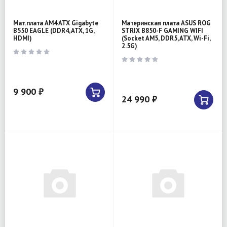
Мат.плата AM4 ATX Gigabyte
Материнская плата ASUS ROG
B550 EAGLE (DDR4, ATX, 1G,
STRIX B850-F GAMING WIFI
HDMI)
(Socket AM5, DDR5, ATX, Wi-Fi,
2.5G)
9 900 ₽
24 990 ₽