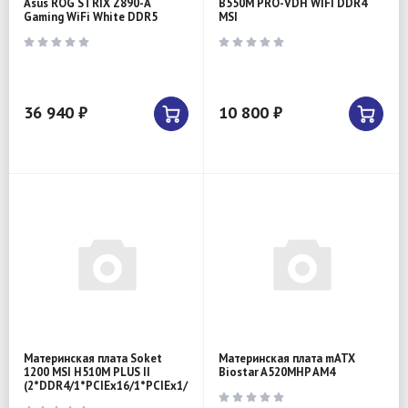
Asus ROG STRIX Z890-A
B550M PRO-VDH WIFI DDR4
Gaming WiFi White DDR5
MSI
36 940 ₽
10 800 ₽
Материнская плата Soket
Материнская плата mATX
1200 MSI H510M PLUS II
Biostar A520MHP AM4
(2*DDR4/1*PCIEx16/1*PCIEx1/1*M.2/4*USB3.2Gen1/8*USB2.